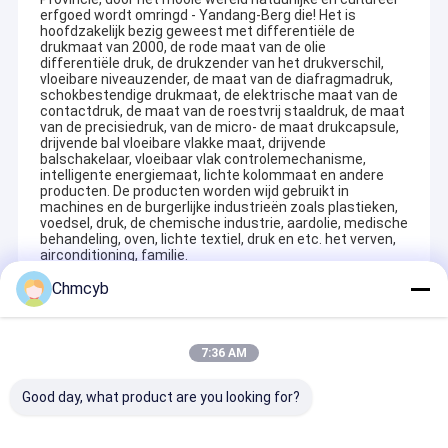
erfgoed wordt omringd - Yandang-Berg die! Het is
hoofdzakelijk bezig geweest met differentiële de
drukmaat van 2000, de rode maat van de olie
differentiële druk, de drukzender van het drukverschil,
vloeibare niveauzender, de maat van de diafragmadruk,
schokbestendige drukmaat, de elektrische maat van de
contactdruk, de maat van de roestvrij staaldruk, de maat
van de precisiedruk, van de micro- de maat drukcapsule,
drijvende bal vloeibare vlakke maat, drijvende
balschakelaar, vloeibaar vlak controlemechanisme,
intelligente energiemaat, lichte kolommaat en andere
producten. De producten worden wijd gebruikt in
machines en de burgerlijke industrieën zoals plastieken,
voedsel, druk, de chemische industrie, aardolie, medische
behandeling, oven, lichte textiel, druk en etc. het verven,
airconditioning, familie.
Chmcyb
Aanbevolen Producten
7:36 AM
Good day, what product are you looking for?