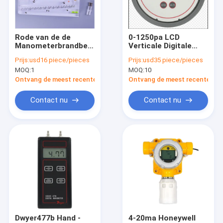
Fabrieksreis
Kwaliteitscontrole
Rode van de de
0-1250pa LCD
Manometerbrandbeveiliging
Verticale Digitale
Contacteer ons
van de Oliemicro
CCC 4-20mA van de
Prijs:
usd16 piece/pieces
Prijs:
usd35 piece/pieces
Geneigde Buis
Drukmaat DM-2000
MOQ:
1
MOQ:
10
Techniek
Reeks
Verzoek om een Citaat
196mm*84mm
Ontvang de meest recente Prijs
Ontvang de meest recente Prij
Contact nu
Contact nu
Differentiële Drukmaat
digitale drukmaat
De Maat van de roestvrij staaldruk
De Zender van de precisiedruk
Programmeerbaar Logicacontrolemechanisme
Dwyer477b Hand -
4-20ma Honeywell