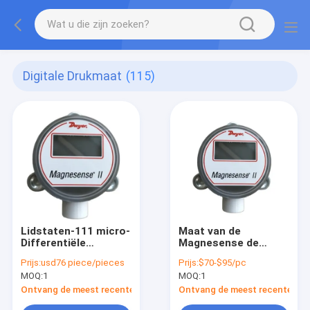
Digitale Drukmaat
(115)
Lidstaten-111 micro-
Maat van de
Differentiële
Magnesense de
Drukzender
Digitale Druk 40mA
Prijs:
usd76 piece/pieces
Prijs:
$70-$95/pc
MOQ:
1
MOQ:
1
Ontvang de meest recente Prijs
Ontvang de meest recente Prij