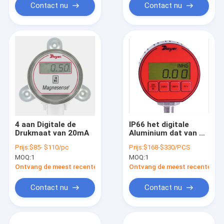
Contact nu
Contact nu
4 aan Digitale de
IP66 het digitale
Drukmaat van 20mA
Aluminium dat van de
Drukmaat dpg-105
Prijs:
$85- $110/pc
Prijs:
$168-$330/PCS
Elektronische de
MOQ:
1
MOQ:
1
Drukmaat huisvest
van NEMA 4X
Ontvang de meest recente Prijs
Ontvang de meest recente Prij
Contact nu
Contact nu