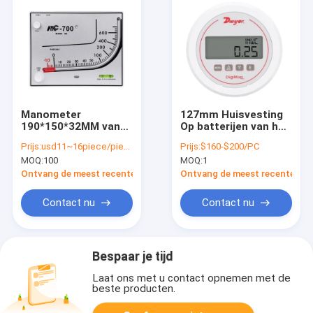
Manometer
127mm Huisvesting
190*150*32MM van
Op batterijen van het
de aquicultuur Rode
de Maat24v
Prijs:
usd11~16piece/pieces
Prijs:
$160-$200/PC
Olie Negatieve
Aluminium van de
MOQ:
100
MOQ:
1
Drukmeter
Wijzerplaat de
Digitale Druk
Ontvang de meest recente Prijs
Ontvang de meest recente Prij
Contact nu
Contact nu
Bespaar je tijd
Laat ons met u contact opnemen met de
beste producten.