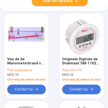
Geef uw vereiste
Van de de
Originele Digitale de
Manometerbrand van
Drukmaat DM-1102
de schuine streep de
van Dwyer 5mA 9-24
Prijs:
usd22 piece
Prijs:
USD 170
Negatieve Gas
VDC
MOQ:
10
MOQ:
10
Geneigde Buis
Techniek 0-200pa
Ontvang de meest recente Prijs
Ontvang de meest recente Prij
Contact nu
Contact nu