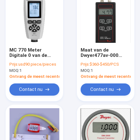
MC 770 Meter
Maat van de
Digitale 0 van de
Dwyer477av-000
Verfdikte aan de
Digitale Druk 80mm
Prijs:
usd90 piece/pieces
Prijs:
$360-$450/PCS
Hoge Precisie van
Differentiële
MOQ:
1
MOQ:
1
2000uM
Drukmanometer
Ontvang de meest recente Prijs
Ontvang de meest recente Prij
Contact nu
Contact nu
Huis
Producten
Ongeveer ons