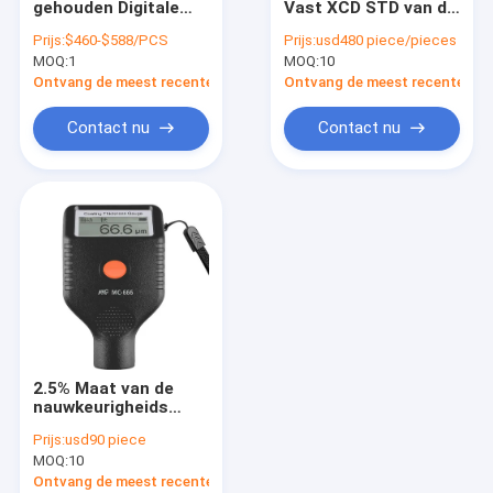
gehouden Digitale
Vast XCD STD van de
De Schakelaar van het vlotterniveau
Manometer Grote
Gasdetector OTO
Prijs:
$460-$588/PCS
Prijs:
usd480 piece/pieces
LCD voor Lucht
RFD met Backlit Kleur
MOQ:
Pneumatisch Klepinstelmechanisme
1
MOQ:
10
Drie
Ontvang de meest recente Prijs
Ontvang de meest recente Prij
De Sensor van de temperatuurzender
Contact nu
Contact nu
Hart Field Communicator
Solenoïdeklep
Controlekleppen
De hoge Meter van de Nauwkeurigheidsstroom
waterpomp met duikvermogen
2.5% Maat van de
De Verzamelleiding van de drukzender
nauwkeurigheids
Digitale Druk mc-666
Prijs:
usd90 piece
de Diktemaat van de
Ultrasone Niveaumeter
MOQ:
10
Autoverf
Ontvang de meest recente Prijs