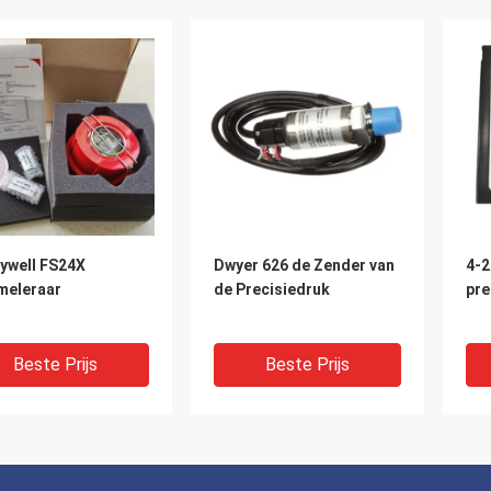
ywell FS24X
Dwyer 626 de Zender van
4-20mA De
meleraar
de Precisiedruk
pre
Beste Prijs
Beste Prijs