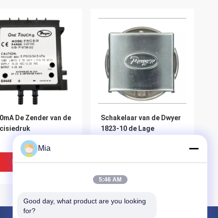
 Zender van de
Schakelaar van de Dwyer
cisiedruk
1823-10 de Lage
Differentiële Druk
Mia
Beste Prijs
Beste Prijs
5:46 AM
Good day, what product are you looking 
for?