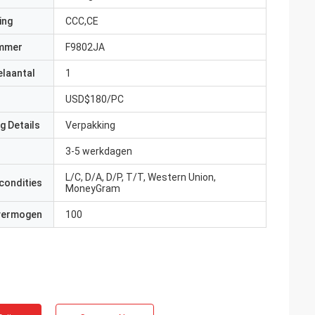
ing
CCC,CE
mmer
F9802JA
elaantal
1
USD$180/PC
g Details
Verpakking
3-5 werkdagen
L/C, D/A, D/P, T/T, Western Union,
condities
MoneyGram
 vermogen
100