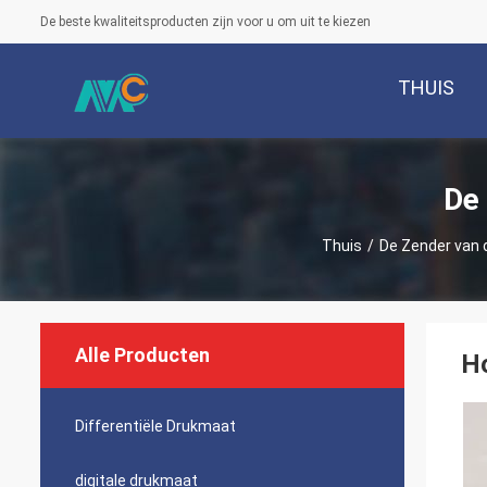
De beste kwaliteitsproducten zijn voor u om uit te kiezen
THUIS
De
Thuis
/
De Zender van 
Alle Producten
Ho
Differentiële Drukmaat
digitale drukmaat