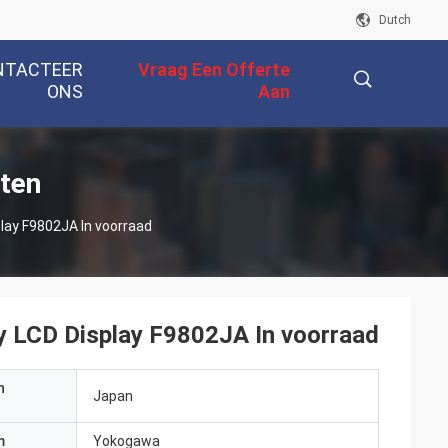
Dutch
NTACTEER
Vraag Een Offerte
ONS
Aan
描
ten
lay F9802JA In voorraad
述
y LCD Display F9802JA In voorraad
n
Japan
m
Yokogawa