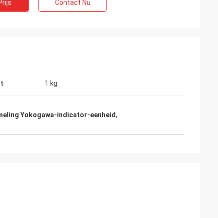
rijs
Contact Nu
t
1 kg
eling Yokogawa-indicator-eenheid
,