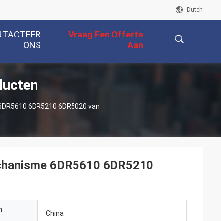
Dutch
NTACTEER
Vraag Een Offerte
ONS
Aan
ducten
描
e 6DR5610 6DR5210 6DR5020 van
述
mechanisme 6DR5610 6DR5210
n
China