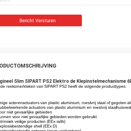
Bericht Versturen
ODUCTOMSCHRIJVING
igineel Slim SIPART PS2 Elektro de Klepinstelmechanisme
 de reeksmerkteken van SIPART PS2 heeft de volgende producttypes:
enige acterenactuators van plastic aluminium, roestvrij staal of gegoten 
dubbelwerkende actuators van plastic aluminium en roestvrij staalhuisves
voor niet gevaarlijke gebieden
kunnen voor niet gevaarlijke gebieden worden gebruikt
ntrinsiek veilige producten (EEx-ia/ib)
explosiebestendige shell (EEx D)
explosiebestendig ontwerp (geen vonkentype)