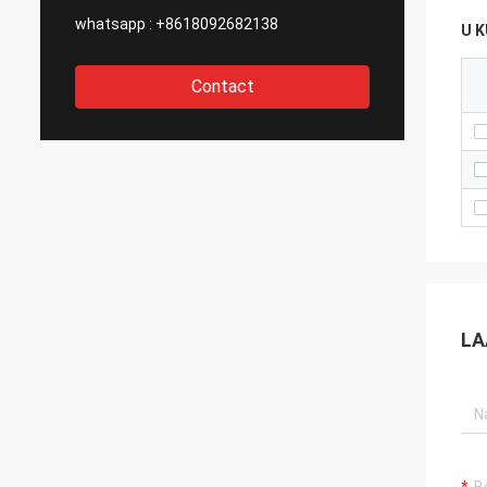
whatsapp :
+8618092682138
U 
Contact
LA