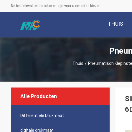
De beste kwaliteitsproducten zijn voor u om uit te kiezen
THUIS
Pneum
Thuis
/
Pneumatisch Klepinst
Alle Producten
S
6
Differentiële Drukmaat
digitale drukmaat