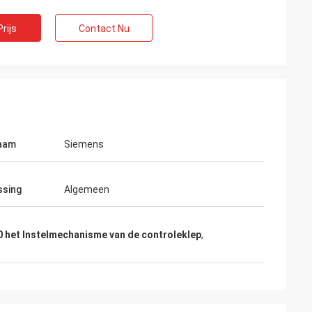
rijs
Contact Nu
aam
Siemens
ssing
Algemeen
 het Instelmechanisme van de controleklep
,