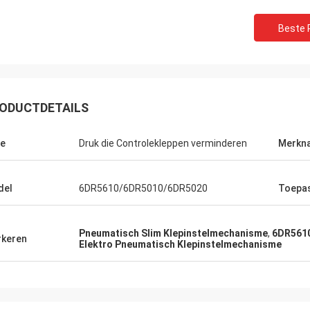
Beste P
ODUCTDETAILS
e
Druk die Controlekleppen verminderen
Merkn
del
6DR5610/6DR5010/6DR5020
Toepa
Pneumatisch Slim Klepinstelmechanisme
,
6DR5610
keren
Elektro Pneumatisch Klepinstelmechanisme