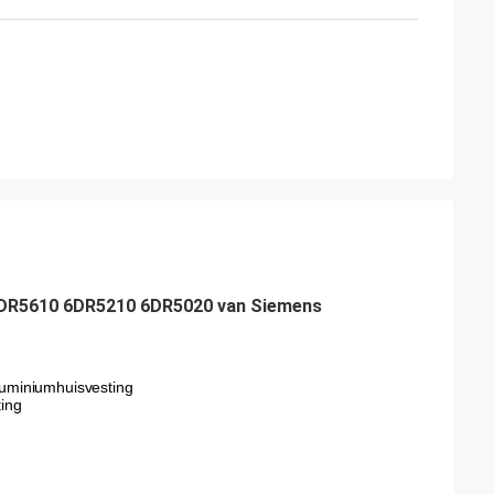
 6DR5610 6DR5210 6DR5020 van Siemens
aluminiumhuisvesting
ting