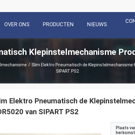
CO
OVER ONS
PRODUCTEN
NIEUWS
atisch Klepinstelmechanisme Pro
elmechanisme
/
Slim Elektro Pneumatisch de Klepinstelmechanism
SIPART PS2
lim Elektro Pneumatisch de Klepinstel
DR5020 van SIPART PS2
Plaats va
herkomst