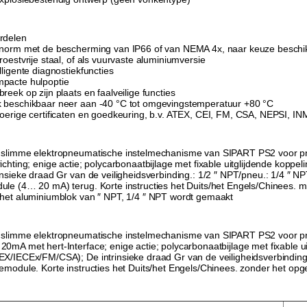
rdelen
 norm met de bescherming van IP66 of van NEMA 4x, naar keuze beschik
roestvrije staal, of als vuurvaste aluminiumversie
lligente diagnostiekfuncties
pacte hulpoptie
reek op zijn plaats en faalveilige functies
 beschikbaar neer aan -40 °C tot omgevingstemperatuur +80 °C
voerige certificaten en goedkeuring, b.v. ATEX, CEI, FM, CSA, NEPSI, 
 slimme elektropneumatische instelmechanisme van SIPART PS2 voor pneu
richting; enige actie; polycarbonaatbijlage met fixable uitglijdende ko
rinsieke draad Gr van de veiligheidsverbinding.: 1/2 ″ NPT/pneu.: 1/4 ″ N
ule (4… 20 mA) terug. Korte instructies het Duits/het Engels/Chinees. m
 het aluminiumblok van ″ NPT, 1/4 ″ NPT wordt gemaakt
 slimme elektropneumatische instelmechanisme van SIPART PS2 voor pneu
20mA met hert-Interface; enige actie; polycarbonaatbijlage met fixable 
EX/IECEx/FM/CSA); De intrinsieke draad Gr van de veiligheidsverbindin
iemodule. Korte instructies het Duits/het Engels/Chinees. zonder het op