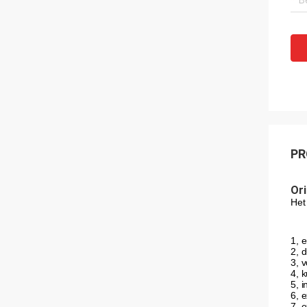
PR
Or
Het
1, 
2, 
3, 
4, 
5, i
6, 
7, 