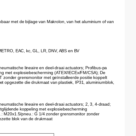
baar met de bijlage van Makrolon, van het aluminium of van
INMETRO, EAC, kc, GL, LR, DNV, ABS en BV
matische lineaire en deel-draai actuators; Profibus-pa
ppeling met explosiebescherming (ATEX/IECEx/FM/CSA); De
PT zonder grensmonitor met geïnstalleerde positie koppelt
et opgezette die drukmaat van plastiek, IP31, aluminiumblok,
matische lineaire en deel-draai actuators; 2, 3, 4-draad;
uitglijdende koppeling met explosiebescherming
g.: M20x1.5/pneu.: G 1/4 zonder grensmonitor zonder
gezette blok van de drukmaat