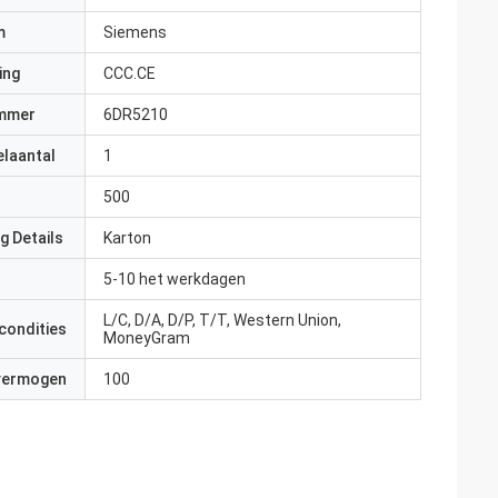
m
Siemens
ing
CCC.CE
mmer
6DR5210
elaantal
1
500
g Details
Karton
5-10 het werkdagen
L/C, D/A, D/P, T/T, Western Union,
condities
MoneyGram
 vermogen
100