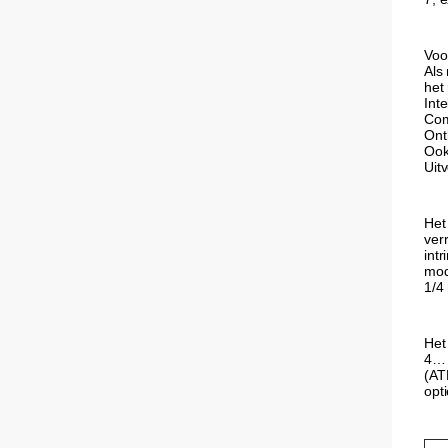
Voo
Als
het 
Inte
Com
Ontb
Ook
Uit
Het
ver
int
mod
1/4
Het
4… 
(AT
opt