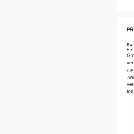
PR
Bw 
Het
Gro
ver
aan
„wa
ver
toe