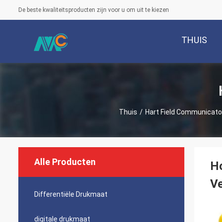
De beste kwaliteitsproducten zijn voor u om uit te kiezen
THUIS
Thuis
/
Hart Field Communicato
Alle Producten
H
Ve
Differentiële Drukmaat
digitale drukmaat