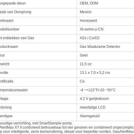
ngepaste steun
OEM, ODM
aats van Oorsprong
Mexico
erknaam
Honeywell
odelNumber
Xt-xwhm-y-CN
t ontdekken van Gas
H2s / Co/O2
roductnaam
Gas Waakzame Detector
eur
Geel
wicht
11,5 oz
ootte
13.1 x 7,0 x 5,2 cm
rtificatie
Ce
mperatuurwaaier
-4 ~+122°F/-20 ~50°C
ltage
4.2 V gelijkstroom
rtoning
meertalige LCD
armtype
Alarmgeluid
oudige verrichting, met SmartSample-pomp.
lertMax XT II controleert betrouwbaar tot vier gevaren en combineert ongecompli
 voor intelligente, verre bemonstering, ideaal voor beperkte ruimten. GasAlertMax 