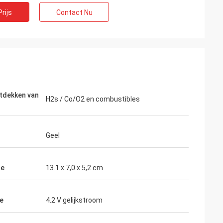
rijs
Contact Nu
tdekken van
H2s / Co/O2 en combustibles
Geel
te
13.1 x 7,0 x 5,2 cm
e
4.2 V gelijkstroom