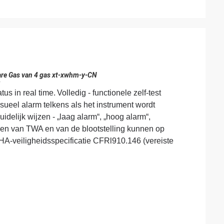
are Gas van 4 gas xt-xwhm-y-CN
r
us in real time.
Volledig - functionele zelf-test
/visueel alarm telkens als het instrument wordt
elijk wijzen - „laag alarm“, „hoog alarm“,
ken van TWA en van de blootstelling kunnen op
A-veiligheidsspecificatie CFRl910.146 (vereiste