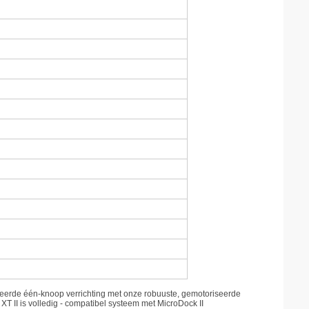
ceerde één-knoop verrichting met onze robuuste, gemotoriseerde
XT II is volledig - compatibel systeem met MicroDock II