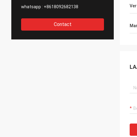
Ver
whatsapp :
+8618092682138
Contact
Mar
LA