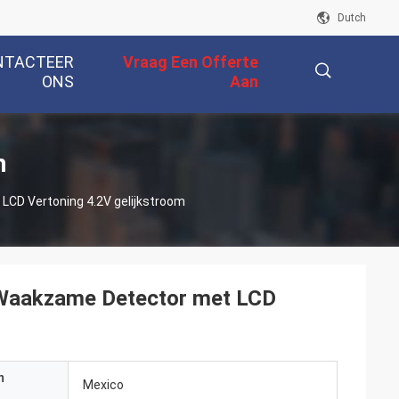
Dutch
NTACTEER
Vraag Een Offerte
ONS
Aan
描
n
LCD Vertoning 4.2V gelijkstroom
述
 Waakzame Detector met LCD
n
Mexico