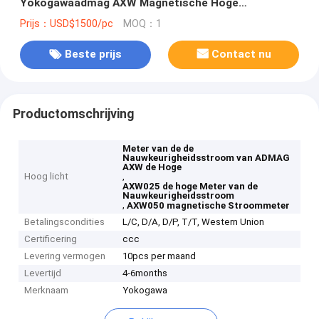
Yokogawaadmag AXW Magnetische Hoge
Nauwkeurigheid
Prijs：USD$1500/pc
MOQ：1
Beste prijs
Contact nu
Productomschrijving
Meter van de de
Nauwkeurigheidsstroom van ADMAG
AXW de Hoge
Hoog licht
,
AXW025 de hoge Meter van de
Nauwkeurigheidsstroom
,
AXW050 magnetische Stroommeter
Betalingscondities
L/C, D/A, D/P, T/T, Western Union
Certificering
ccc
Levering vermogen
10pcs per maand
Levertijd
4-6months
Merknaam
Yokogawa