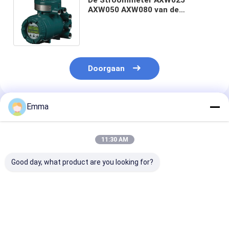
AXW050 AXW080 van de
Yokogawaadmag AXW
Magnetische Hoge
Nauwkeurigheid
Doorgaan
Emma
Geadviseerde Producten
11:30 AM
Good day, what product are you looking for?
Nieuwe originele
Nieuwe originele
vega VEGAFLE
multi-parameter
HACH Sensor,
TDR-sensor vo