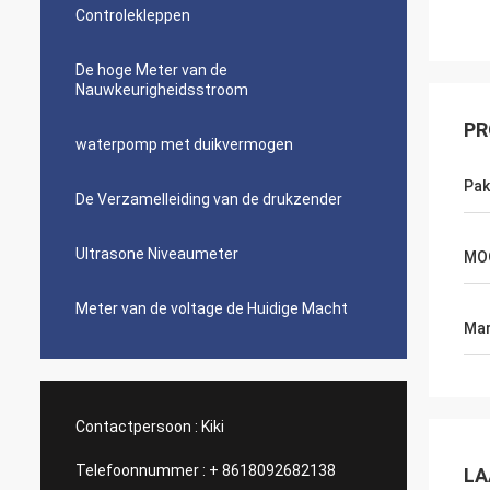
Controlekleppen
De hoge Meter van de
Nauwkeurigheidsstroom
PR
waterpomp met duikvermogen
Pak
De Verzamelleiding van de drukzender
Ultrasone Niveaumeter
MO
Meter van de voltage de Huidige Macht
Mar
Contactpersoon :
Kiki
Telefoonnummer :
+ 8618092682138
LA