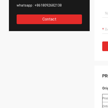
whatsapp :
+8618092682138
Contact
PR
Ori
Pro
Ont