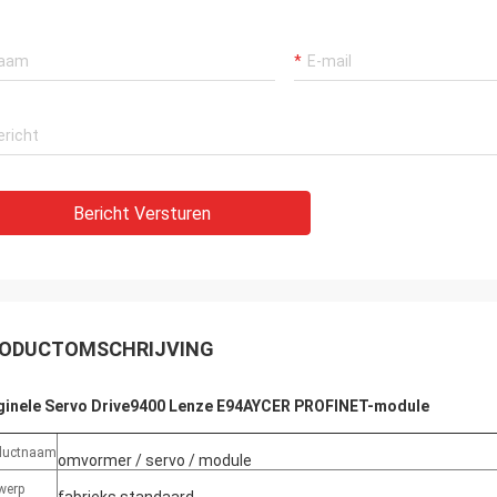
Bericht Versturen
ODUCTOMSCHRIJVING
ginele Servo Drive9400 Lenze E94AYCER PROFINET-module
ductnaam
omvormer / servo / module
werp