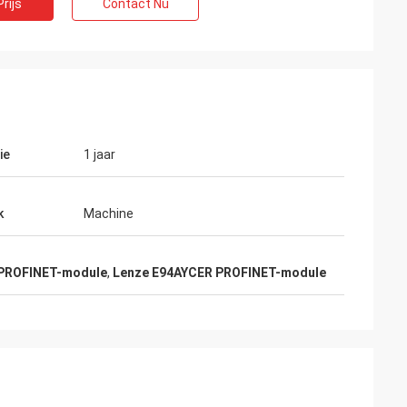
rijs
Contact Nu
ie
1 jaar
k
Machine
 PROFINET-module
,
Lenze E94AYCER PROFINET-module