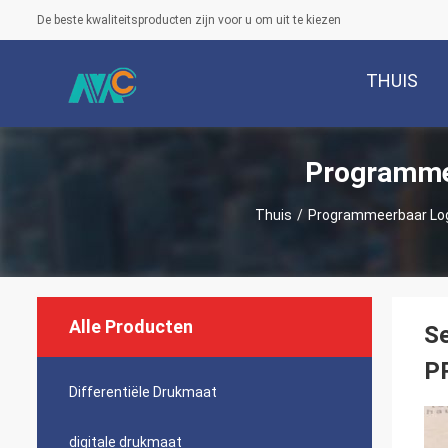
De beste kwaliteitsproducten zijn voor u om uit te kiezen
THUIS
Programme
Thuis
/
Programmeerbaar Lo
Alle Producten
Se
P
Differentiële Drukmaat
digitale drukmaat