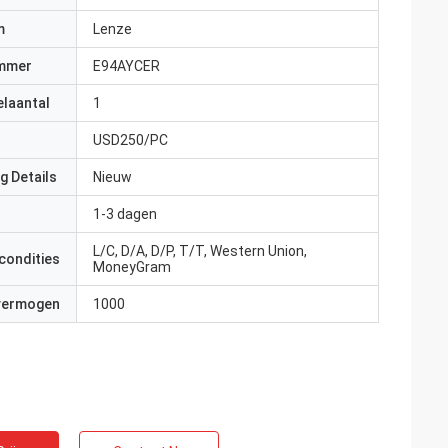
m
Lenze
mmer
E94AYCER
elaantal
1
USD250/PC
g Details
Nieuw
1-3 dagen
L/C, D/A, D/P, T/T, Western Union,
condities
MoneyGram
 vermogen
1000