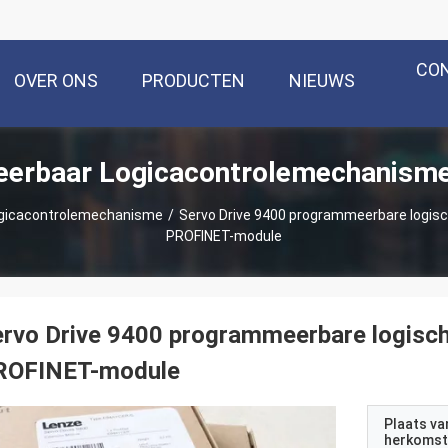
CO
OVER ONS
PRODUCTEN
NIEUWS
erbaar Logicacontrolemechanisme
gicacontrolemechanisme
/
Servo Drive 9400 programmeerbare logisc
PROFINET-module
rvo Drive 9400 programmeerbare logisc
ROFINET-module
Plaats va
herkomst