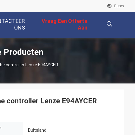
Dutch
NTACTEER
Vraag Een Offerte
ONS
Aan
 Producten
描
he controller Lenze E94AYCER
述
he controller Lenze E94AYCER
n
Duitsland