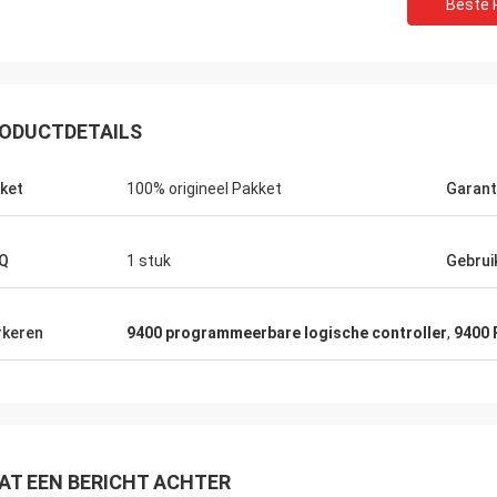
Beste P
ODUCTDETAILS
ket
100% origineel Pakket
Garant
Q
1 stuk
Gebrui
keren
9400 programmeerbare logische controller
,
9400
AT EEN BERICHT ACHTER