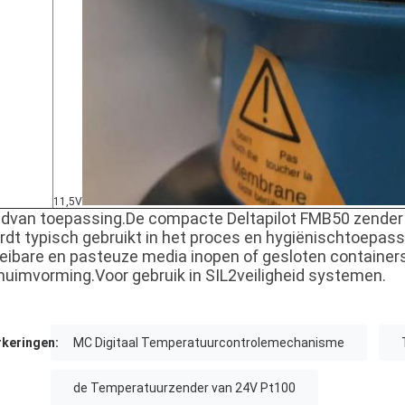
11,5V
ld
van toepassing.De compacte Deltapilot FMB50 zender
rdt typisch gebruikt in het proces en hygiënisch
toepass
oeibare en pasteuze media in
open
of
gesloten
container
huimvorming.Voor gebruik in SIL2
veiligheid
systemen
.
keringen:
MC Digitaal Temperatuurcontrolemechanisme
de Temperatuurzender van 24V Pt100