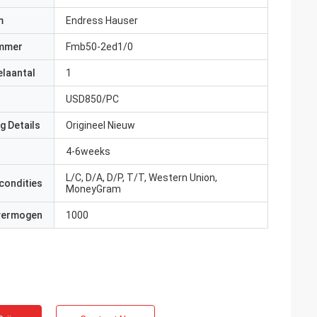
m
Endress Hauser
mmer
Fmb50-2ed1/0
elaantal
1
USD850/PC
g Details
Origineel Nieuw
4-6weeks
L/C, D/A, D/P, T/T, Western Union,
condities
MoneyGram
 vermogen
1000