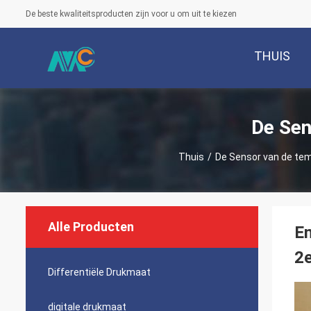
De beste kwaliteitsproducten zijn voor u om uit te kiezen
THUIS
De Sen
Thuis
/
De Sensor van de te
Alle Producten
En
2
Differentiële Drukmaat
digitale drukmaat