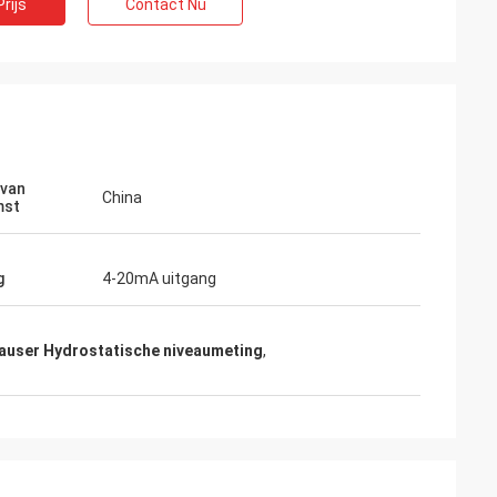
rijs
Contact Nu
 van
China
mst
g
4-20mA uitgang
auser Hydrostatische niveaumeting
,