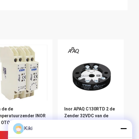
 de de
Inor APAQ C130RTD 2 de
mperatuurzender INOR
Zender 32VDC van de
 OTO de Analoge Op
Draadtemperatuur voor
Kiki
ls gemonteerde
Pt100 Pt1000
elbare 3 Draad apaq-
Beste Prijs
Beste Prijs