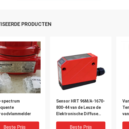
ISEERDE PRODUCTEN
i-spectrum
Sensor HRT 96M/A-1670-
Van
equente
800-44 van de Leuze de
Te
aroodvlammelder
Elektronische Diffuse
van
Bezinning
rai
Reg
Beste Prijs
Beste Prijs