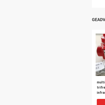
GEADV
mult
trifr
infr