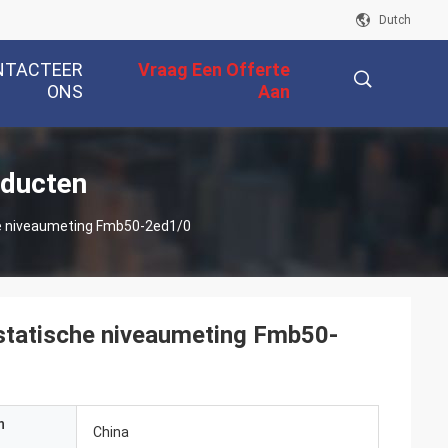
Dutch
NTACTEER
Vraag Een Offerte
ONS
Aan
描
oducten
he niveaumeting Fmb50-2ed1/0
述
statische niveaumeting Fmb50-
n
China