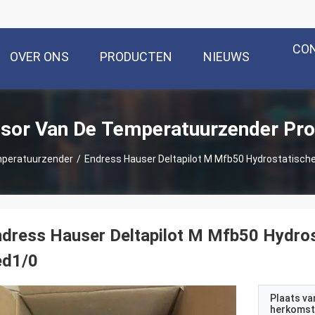
CO
OVER ONS
PRODUCTEN
NIEUWS
sor Van De Temperatuurzender Pr
mperatuurzender
/
Endress Hauser Deltapilot M Mfb50 Hydrostatisc
dress Hauser Deltapilot M Mfb50 Hydro
ed1/0
Plaats va
herkomst