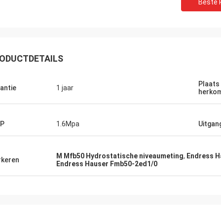
Beste P
ODUCTDETAILS
Plaats
antie
1 jaar
herko
P
1.6Mpa
Uitgan
M Mfb50 Hydrostatische niveaumeting
,
Endress H
keren
Endress Hauser Fmb50-2ed1/0