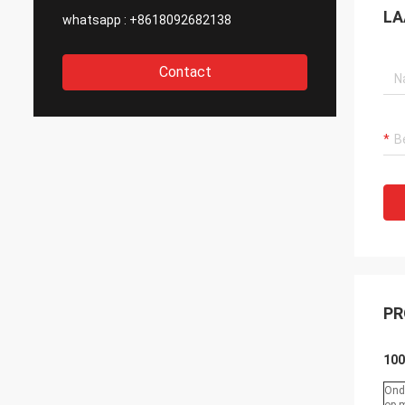
LA
whatsapp :
+8618092682138
Contact
PR
100
Ond