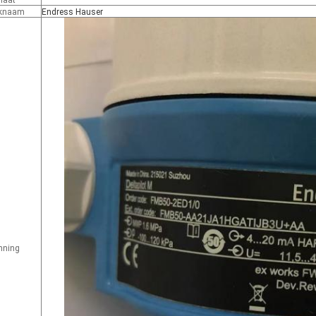
maat
knaam
Endress Hauser
nning