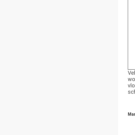
Ve
wo
vl
sc
Mar