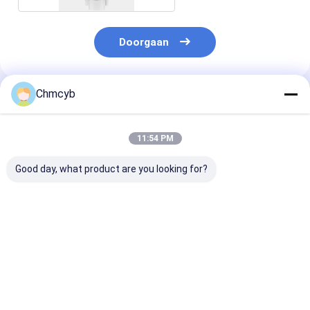
Doorgaan
Chmcyb
Geadviseerde Producten
11:54 PM
Good day, what product are you looking for?
Metso QN2NK03HDM
Druck DPI705E
EUCHNER Prec
2kg Limit Switch
DPI705EIS DPI104
Single-Hole Fi
Digitale drukmeter In
DPI800 DPI802
Limit Switch 
voorraad
Draagbare digitale
5000
manometer
Beste prijs
Beste prijs
Beste pri