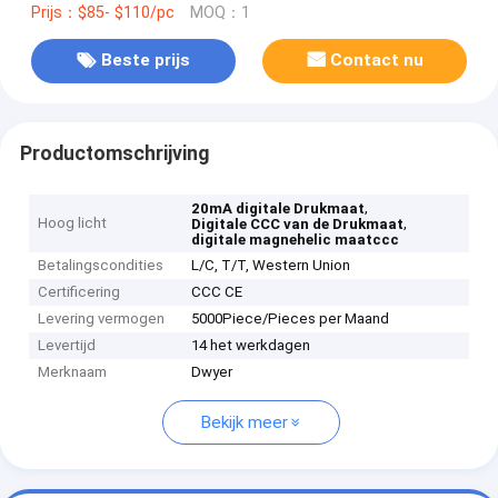
Prijs：$85- $110/pc
MOQ：1
Beste prijs
Contact nu
Productomschrijving
,
20mA digitale Drukmaat
Hoog licht
,
Digitale CCC van de Drukmaat
digitale magnehelic maatccc
Betalingscondities
L/C, T/T, Western Union
Certificering
CCC CE
Levering vermogen
5000Piece/Pieces per Maand
Levertijd
14 het werkdagen
Merknaam
Dwyer
Bekijk meer