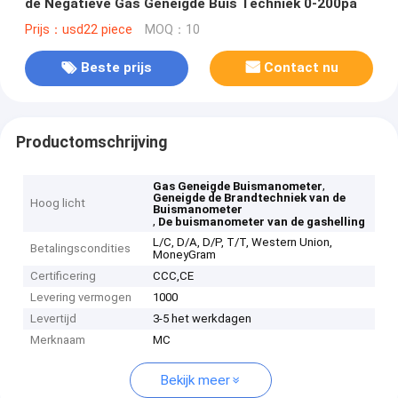
de Negatieve Gas Geneigde Buis Techniek 0-200pa
Prijs：usd22 piece
MOQ：10
Beste prijs
Contact nu
Productomschrijving
,
Gas Geneigde Buismanometer
Geneigde de Brandtechniek van de
Hoog licht
Buismanometer
,
De buismanometer van de gashelling
L/C, D/A, D/P, T/T, Western Union,
Betalingscondities
MoneyGram
Certificering
CCC,CE
Levering vermogen
1000
Levertijd
3-5 het werkdagen
Merknaam
MC
Bekijk meer