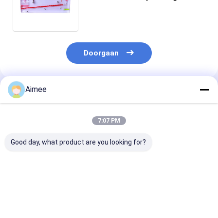
Gas Geneigde Buis Techniek 0-
200pa
Doorgaan
Aimee
Geadviseerde Producten
7:07 PM
Good day, what product are you looking for?
Metso QN2NK03HDM
Druck DPI705E
EUCHNER Prec
2kg Limit Switch
DPI705EIS DPI104
Single-Hole Fi
Digitale drukmeter In
DPI800 DPI802
Limit Switch 
voorraad
Draagbare digitale
5000