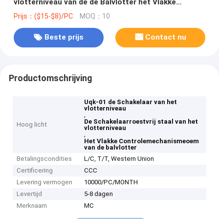
vlotterniveau van de de Balvlotter het Vlakke
Controlemechanismeoem
Prijs：($15-$8)/PC
MOQ：10
Beste prijs
Contact nu
Productomschrijving
Uqk-01 de Schakelaar van het
vlotterniveau
,
De Schakelaarroestvrij staal van het
Hoog licht
vlotterniveau
,
Het Vlakke Controlemechanismeoem
van de balvlotter
Betalingscondities
L/C, T/T, Western Union
Certificering
CCC
Levering vermogen
10000/PC/MONTH
Levertijd
5-8 dagen
Merknaam
MC