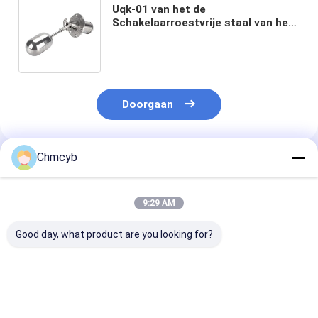
Uqk-01 van het de
Schakelaarroestvrije staal van het
vlotterniveau van de de Balvlotter
het Vlakke
Controlemechanismeoem
Doorgaan
Chmcyb
Geadviseerde Producten
9:29 AM
Good day, what product are you looking for?
Nieuwe originele
danfoss KP en KPI
TopWorx
gasdichtheidsdetector,
drukschakelaars en
limietschakela