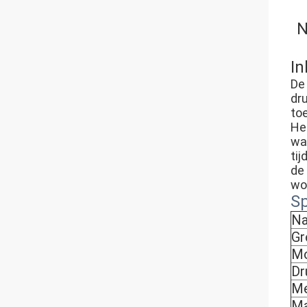
N
In
De
dr
to
He
wa
ti
de
wo
Sp
Na
Gr
M
Dr
M
Ma