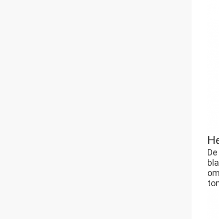
He
De
bl
om
to