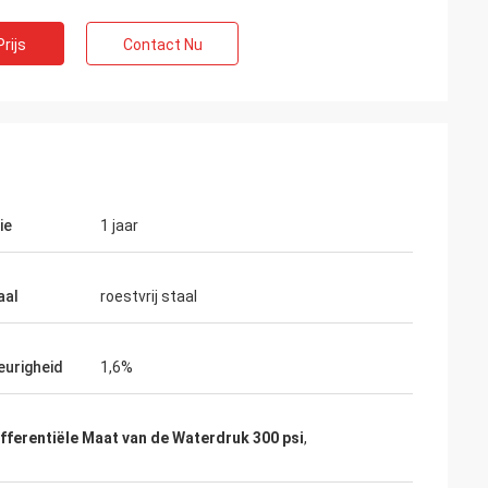
rijs
Contact Nu
ie
1 jaar
aal
roestvrij staal
urigheid
1,6%
fferentiële Maat van de Waterdruk 300 psi
,