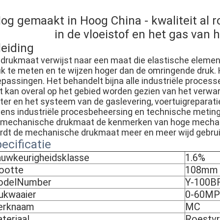
og gemaakt in Hoog China - kwaliteit al 
in de vloeistof en het gas van 
leiding
 drukmaat verwijst naar een maat die elastische elemen
uk te meten en te wijzen hoger dan de omringende druk. 
epassingen. Het behandelt bijna alle industriële proce
t kan overal op het gebied worden gezien van het verwar
ter en het systeem van de gaslevering, voertuigreparati
jdens industriële procesbeheersing en technische metin
 mechanische drukmaat de kenmerken van hoge mechanis
rdt de mechanische drukmaat meer en meer wijd gebrui
ecificatie
uwkeurigheidsklasse
1.6%
ootte
108mm
odelNumber
Y-100B
ukwaaier
0-60MP
erknaam
MC
teriaal
Roestvri