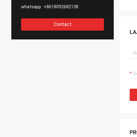
whatsapp :
+8618092682138
Contact
LA
PR