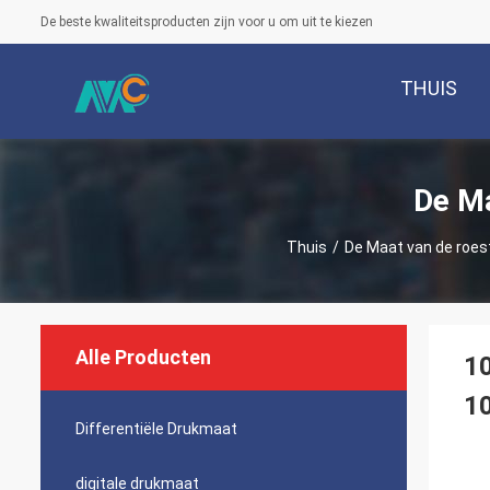
De beste kwaliteitsproducten zijn voor u om uit te kiezen
THUIS
De Ma
Thuis
/
De Maat van de roest
Alle Producten
10
1
Differentiële Drukmaat
digitale drukmaat