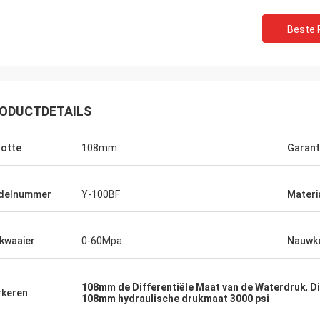
Beste P
ODUCTDETAILS
otte
108mm
Garant
delnummer
Y-100BF
Materi
kwaaier
0-60Mpa
Nauwke
108mm de Differentiële Maat van de Waterdruk
,
Di
keren
108mm hydraulische drukmaat 3000 psi