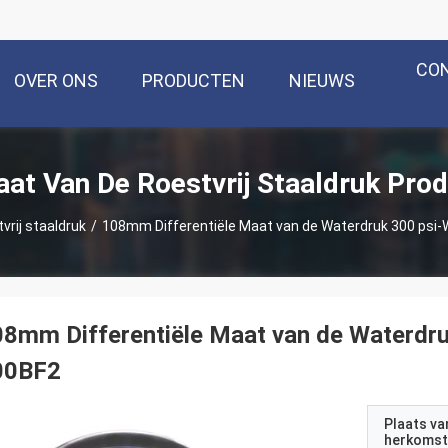
CO
OVER ONS
PRODUCTEN
NIEUWS
at Van De Roestvrij Staaldruk Pro
vrij staaldruk
/
108mm Differentiële Maat van de Waterdruk 300 psi-
8mm Differentiële Maat van de Waterdru
00BF2
Plaats va
herkomst