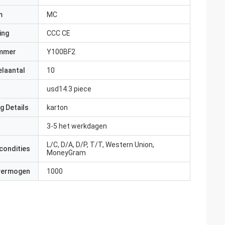
m
MC
ing
CCC CE
mmer
Y100BF2
elaantal
10
usd14.3 piece
g Details
karton
3-5 het werkdagen
L/C, D/A, D/P, T/T, Western Union,
condities
MoneyGram
 vermogen
1000