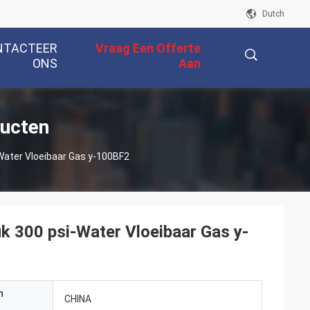
Dutch
NTACTEER
Vraag Een Offerte
ONS
Aan
描
ducten
Water Vloeibaar Gas y-100BF2
述
k 300 psi-Water Vloeibaar Gas y-
n
CHINA