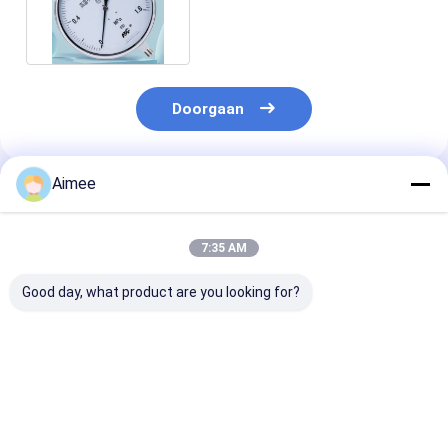
250mm*48mm van de
Waterdruk
Doorgaan
Aimee
Geadviseerde Producten
7:35 AM
Good day, what product are you looking for?
vega VEGAFLEX 81
Originele Rotork YTC
Nieuwe origine
TDR-sensor voor
YT-320N1 Volume
testadapter -
continue niveau- en
Booster Valve
Tektronix 237
grensvlakmeting van
Positioner
TRX RF - In vo