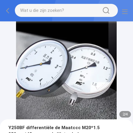
2
/
4
Y250BF differentiële de Maatccc M20*1.5