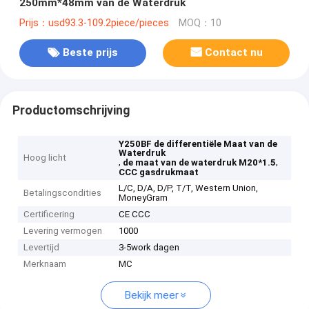
250mm*48mm van de Waterdruk
Prijs：usd93.3-109.2piece/pieces
MOQ：10
Beste prijs
Contact nu
Productomschrijving
Y250BF de differentiële Maat van de
Waterdruk
Hoog licht
,
,
de maat van de waterdruk M20*1.5
CCC gasdrukmaat
L/C, D/A, D/P, T/T, Western Union,
Betalingscondities
MoneyGram
Certificering
CE CCC
Levering vermogen
1000
Levertijd
3-5work dagen
Merknaam
MC
Bekijk meer