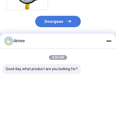
Doorgaan
Aimee
Geadviseerde Producten
8:29 AM
Good day, what product are you looking for?
vega VEGAFLEX 81
Originele Rotork YTC
Nieuwe origine
TDR-sensor voor
YT-320N1 Volume
testadapter -
continue niveau- en
Booster Valve
Tektronix 237
grensvlakmeting van
Positioner
TRX RF - In vo
vloeistoffen,
Beste prijs
Beste prijs
Beste pri
FX81.ACSBVLHXADAX