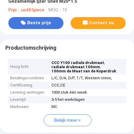
Gezamenlijk Ijzer Shell M20*1.5
Prijs：usd4.5piece
MOQ：10
Beste prijs
Contact nu
Productomschrijving
,
CCC Y100 radiale drukmaat
Hoog licht
,
radiale drukmaat 100mm
100mm de Maat van de Koperdruk
Betalingscondities
L/C, D/A, D/P, T/T, Western Union,
Certificering
CCC,CE
Levering vermogen
1000 stuk één week
Levertijd
3-5 het werkdagen
Merknaam
MC
Bekijk meer