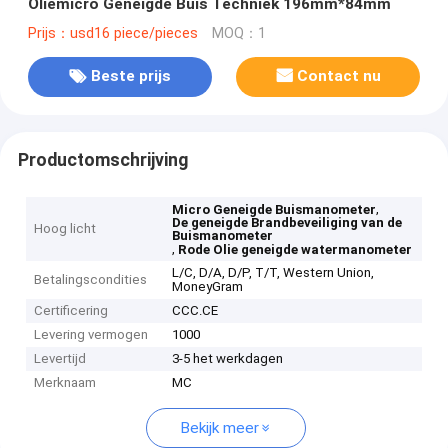
Oliemicro Geneigde Buis Techniek 196mm*84mm
Prijs：usd16 piece/pieces
MOQ：1
Beste prijs
Contact nu
Productomschrijving
,
Micro Geneigde Buismanometer
De geneigde Brandbeveiliging van de
Hoog licht
Buismanometer
,
Rode Olie geneigde watermanometer
L/C, D/A, D/P, T/T, Western Union,
Betalingscondities
MoneyGram
Certificering
CCC.CE
Levering vermogen
1000
Levertijd
3-5 het werkdagen
Merknaam
MC
Bekijk meer