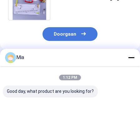
de Oliemicro Geneigde Buis
Techniek 196mm*84mm
Doorgaan
Mia
Geadviseerde Producten
1:12 PM
Good day, what product are you looking for?
Metso QN2NK03HDM
Druck DPI705E
EUCHNER Prec
2kg Limit Switch
DPI705EIS DPI104
Single-Hole Fi
Digitale drukmeter In
DPI800 DPI802
Limit Switch 
voorraad
Draagbare digitale
5000