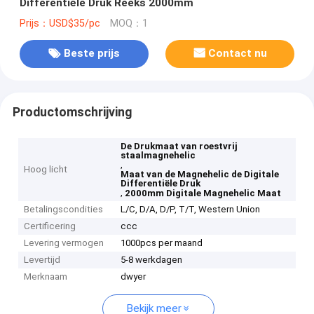
Differentiële Druk Reeks 2000mm
Prijs：USD$35/pc
MOQ：1
Beste prijs
Contact nu
Productomschrijving
De Drukmaat van roestvrij
staalmagnehelic
,
Hoog licht
Maat van de Magnehelic de Digitale
Differentiële Druk
,
2000mm Digitale Magnehelic Maat
Betalingscondities
L/C, D/A, D/P, T/T, Western Union
Certificering
ccc
Levering vermogen
1000pcs per maand
Levertijd
5-8 werkdagen
Merknaam
dwyer
Bekijk meer