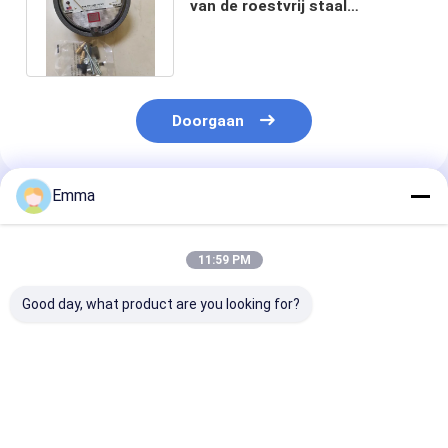
van de roestvrij staal
Differentiële Druk Reeks
2000mm
Doorgaan
Emma
Geadviseerde Producten
11:59 PM
Good day, what product are you looking for?
vega VEGAFLEX 81
Originele Rotork YTC
Nieuwe origine
TDR-sensor voor
YT-320N1 Volume
testadapter -
continue niveau- en
Booster Valve
Tektronix 237